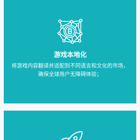
游戏本地化
将游戏内容翻译并适配到不同语言和文化的市场，
确保全球用户无障碍体验；