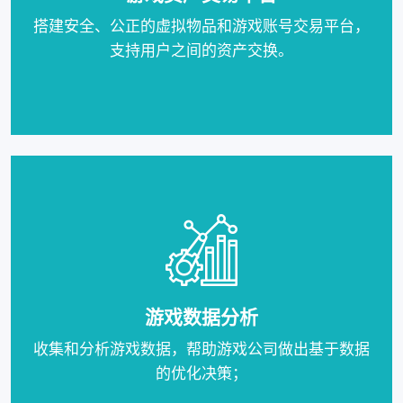
搭建安全、公正的虚拟物品和游戏账号交易平台，
支持用户之间的资产交换。
游戏数据分析
收集和分析游戏数据，帮助游戏公司做出基于数据
的优化决策；