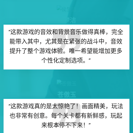
侯梦洁
“这款游戏的音效和背景音乐做得真棒，完全
能带入其中，尤其是在紧张的战斗中，音效
提升了整个游戏体验。唯一希望能增加更多
个性化定制选项。”
苍傲玉
“这款游戏真的是太惊艳了！画面精美，玩法
也非常有创意。每个关卡都有新鲜感，玩起
来根本停不下来！”