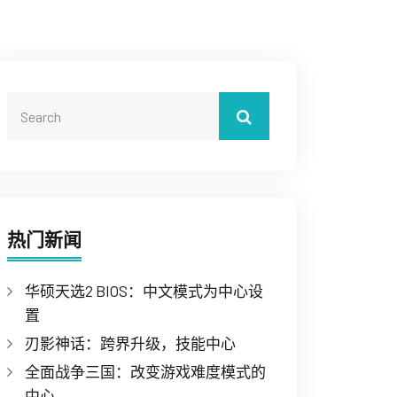
热门新闻
华硕天选2 BIOS：中文模式为中心设
置
刃影神话：跨界升级，技能中心
全面战争三国：改变游戏难度模式的
中心