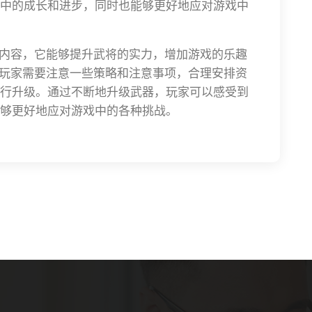
中的成长和进步，同时也能够更好地应对游戏中
要内容，它能够提升武将的实力，增加游戏的乐趣
，玩家需要注意一些策略和注意事项，合理安排资
行升级。通过不断地升级武器，玩家可以感受到
够更好地应对游戏中的各种挑战。