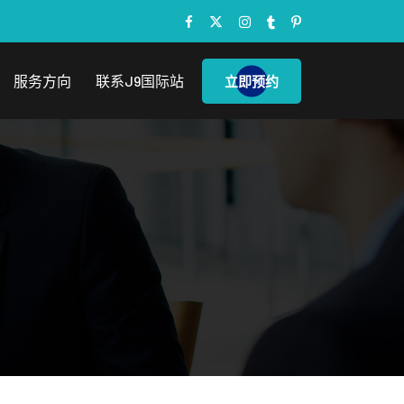
服务方向
联系J9国际站
立即预约